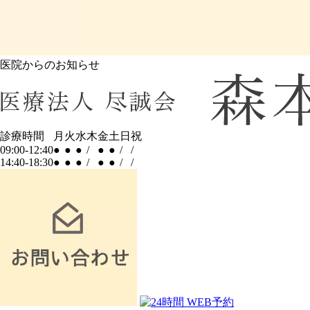
医院からのお知らせ
診療時間
月
火
水
木
金
土
日
祝
09:00-12:40
●
●
●
/
●
●
/
/
14:40-18:30
●
●
●
/
●
●
/
/