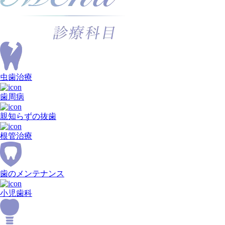
虫歯治療
歯周病
親知
らずの
抜歯
根管治療
歯
の
メンテナンス
小児歯科