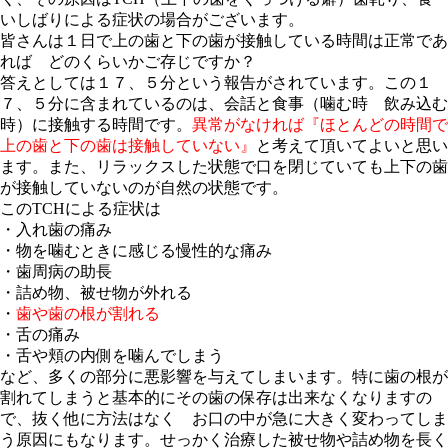
いしばりによる症状の場合がございます。
皆さんは１日で上の歯と下の歯が接触している時間は正常であ
れば どのくらいかご存じですか？
答えとしては１７、５分という報告がされています。この１
７、５分に含まれているのは、会話と食事（噛む時 飲み込む
時）に接触する時間です。
異常がなければ『ほとんどの時間で
上の歯と下の歯は接触していない』
と考えて頂いてよいと思い
ます。また、リラックスした状態で口を閉じていても上下の歯
が接触していないのが自然の状態です。
このTCHによる症状は
・入れ歯の痛み
・物を噛むときに感じる慢性的な痛み
・歯周病の助長
・詰め物、被せ物が外れる
・
歯や歯の根が割れる
・舌の痛み
・舌や頬の内側を噛んでしまう
など、多くの部分に悪影響を与えてしまいます。特に歯の根が
割れてしまうと基本的にその歯の保存は出来なくなりますの
で、抜く他に方法はなく お口の中が急に大きく変わってしま
う原因にもなります。せっかく治療した被せ物や詰め物を長く