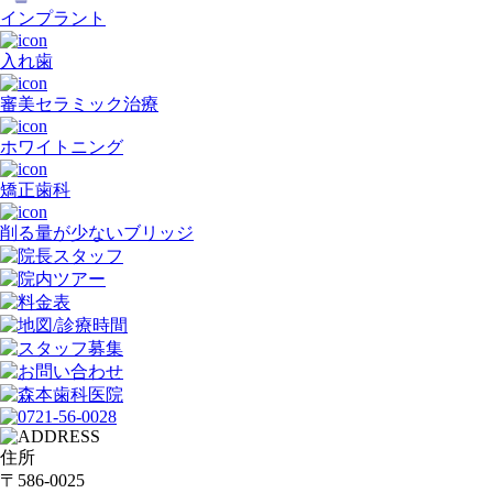
インプラント
入れ歯
審美
セラミック
治療
ホワイトニング
矯正歯科
削
る
量
が
少
ない
ブリッジ
住所
〒586-0025